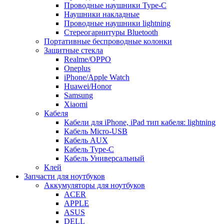
Проводные наушники Type-C
Наушники накладные
Проводные наушники lightning
Стереогарнитуры Bluetooth
Портативные беспроводные колонки
Защитные стекла
Realme/OPPO
Oneplus
iPhone/Apple Watch
Huawei/Honor
Samsung
Xiaomi
Кабеля
Кабели для iPhone, iPad тип кабеля: lightning
Кабель Micro-USB
Кабель AUX
Кабель Type-C
Кабель Универсальный
Клей
Запчасти для ноутбуков
Аккумуляторы для ноутбуков
ACER
APPLE
ASUS
DELL