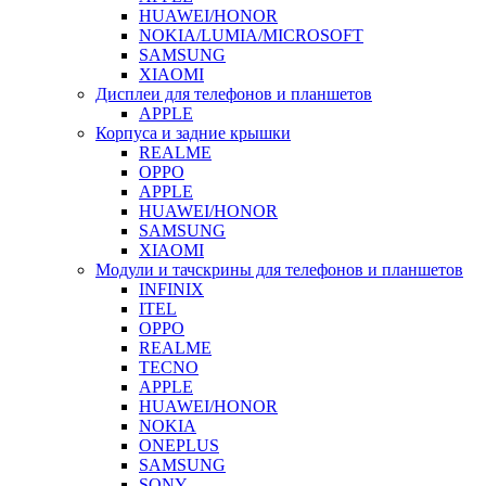
HUAWEI/HONOR
NOKIA/LUMIA/MICROSOFT
SAMSUNG
XIAOMI
Дисплеи для телефонов и планшетов
APPLE
Корпуса и задние крышки
REALME
OPPO
APPLE
HUAWEI/HONOR
SAMSUNG
XIAOMI
Модули и тачскрины для телефонов и планшетов
INFINIX
ITEL
OPPO
REALME
TECNO
APPLE
HUAWEI/HONOR
NOKIA
ONEPLUS
SAMSUNG
SONY