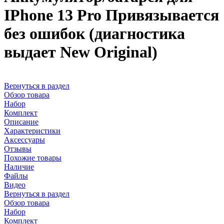
IPhone 13 Pro Привязывается
без ошибок (диагностика
выдает New Original)
Вернуться в раздел
Обзор товара
Набор
Комплект
Описание
Характеристики
Аксессуары
Отзывы
Похожие товары
Наличие
Файлы
Видео
Вернуться в раздел
Обзор товара
Набор
Комплект