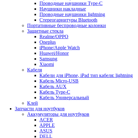
Проводные наушники Type-C
Наушники накладные
Проводные наушники lightning
Стереогарнитуры Bluetooth
Портативные беспроводные колонки
Защитные стекла
Realme/OPPO
Oneplus
iPhone/Apple Watch
Huawei/Honor
Samsung
Xiaomi
Кабеля
Кабели для iPhone, iPad тип кабеля: lightning
Кабель Micro-USB
Кабель AUX
Кабель Type-C
Кабель Универсальный
Клей
Запчасти для ноутбуков
Аккумуляторы для ноутбуков
ACER
APPLE
ASUS
DELL