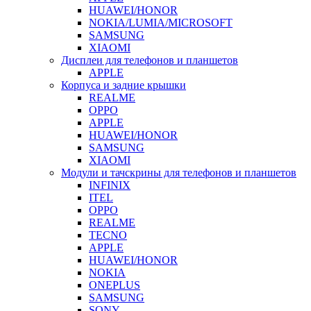
HUAWEI/HONOR
NOKIA/LUMIA/MICROSOFT
SAMSUNG
XIAOMI
Дисплеи для телефонов и планшетов
APPLE
Корпуса и задние крышки
REALME
OPPO
APPLE
HUAWEI/HONOR
SAMSUNG
XIAOMI
Модули и тачскрины для телефонов и планшетов
INFINIX
ITEL
OPPO
REALME
TECNO
APPLE
HUAWEI/HONOR
NOKIA
ONEPLUS
SAMSUNG
SONY